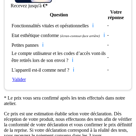
Recevez jusqu'à
€*
Votre
Question
réponse
ℹ️
-
Fonctionnalités vitales et opérationnelles
ℹ️
-
Etat esthétique conforme
(écran-contour-face arrière)
ℹ️
-
Petites pannes
Le compte utilisateur et les codes d’accès vont-ils
-
ℹ️
être retirés lors de son envoi ?
ℹ️
-
L'appareil est-il comme neuf ?
Valider
* Le prix vous sera confirmé après les tests effectués dans notre
atelier.
Ce prix est une estimation établie selon votre déclaration. Dès
réception de votre produit, nous effectuons des tests afin de vérifier
la conformité de votre déclaration et vous confirmer le prix définitif
de la reprise. Si votre déclaration correspond à la réalité des tests,
vous recevrez le paiement convenu dans les 3 jours.