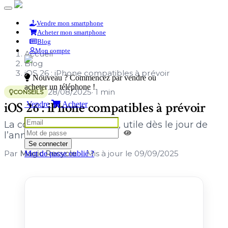
Vendre mon smartphone
Acheter mon smartphone
Blog
Mon compte
Accueil
Blog
iOS 26 : iPhone compatibles à prévoir
Nouveau ? Commencez par vendre ou
acheter un téléphone !
28/08/2025
· 1 min
CONSEILS
iOS 26 : iPhone compatibles à prévoir
Vendre
Acheter
La compatibilité d’iOS 26, utile dès le jour de
l’annonce.
Se connecter
Par
Magic Recycle
Mis à jour le
09/09/2025
Mot de passe oublié ?