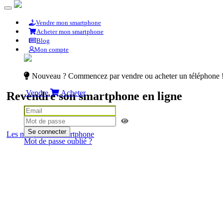
Vendre mon smartphone
Acheter mon smartphone
Blog
Mon compte
Nouveau ? Commencez par vendre ou acheter un téléphone 
Vendre
Acheter
Revendre son smartphone en ligne
Se connecter
Les marques de smartphone
Mot de passe oublié ?