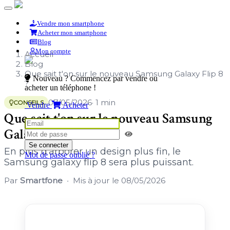
Vendre mon smartphone
Acheter mon smartphone
Blog
Mon compte
Accueil
Blog
Que sait t'on sur le nouveau Samsung Galaxy Flip 8
Nouveau ? Commencez par vendre ou
?
acheter un téléphone !
07/05/2026
· 1 min
CONSEILS
Vendre
Acheter
Que sait t'on sur le nouveau Samsung
Galaxy Flip 8 ?
Se connecter
En plus d'arborer un design plus fin, le
Mot de passe oublié ?
Samsung galaxy flip 8 sera plus puissant.
Par
Smartfone
Mis à jour le
08/05/2026