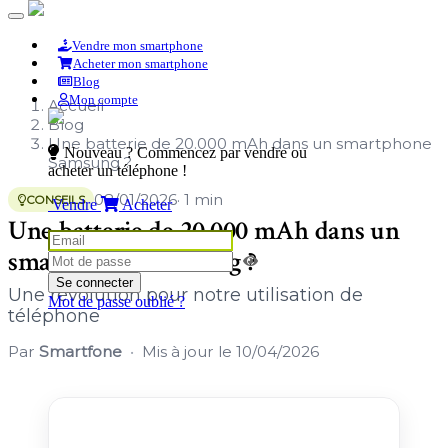
Vendre mon smartphone
Acheter mon smartphone
Blog
Mon compte
Accueil
Blog
Une batterie de 20.000 mAh dans un smartphone
Nouveau ? Commencez par vendre ou
Samsung ?
acheter un téléphone !
08/01/2026
· 1 min
CONSEILS
Vendre
Acheter
Une batterie de 20.000 mAh dans un
smartphone Samsung ?
Se connecter
Une révolution pour notre utilisation de
Mot de passe oublié ?
téléphone
Par
Smartfone
Mis à jour le
10/04/2026