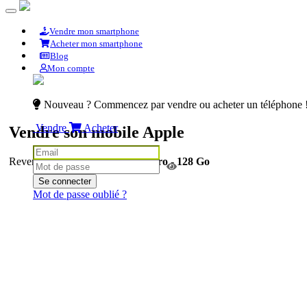
Vendre mon smartphone
Acheter mon smartphone
Blog
Mon compte
Nouveau ? Commencez par vendre ou acheter un téléphone 
Vendre
Acheter
Vendre son mobile Apple
Revendre son
Apple iPhone 13 Pro - 128 Go
Se connecter
Mot de passe oublié ?