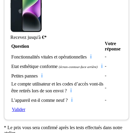
Recevez jusqu'à
€*
Votre
Question
réponse
ℹ️
-
Fonctionnalités vitales et opérationnelles
ℹ️
-
Etat esthétique conforme
(écran-contour-face arrière)
ℹ️
-
Petites pannes
Le compte utilisateur et les codes d’accès vont-ils
-
ℹ️
être retirés lors de son envoi ?
ℹ️
-
L'appareil est-il comme neuf ?
Valider
* Le prix vous sera confirmé après les tests effectués dans notre
atelier.