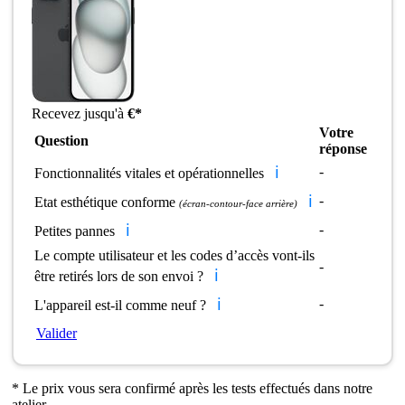
Recevez jusqu'à
€*
Votre
Question
réponse
ℹ️
-
Fonctionnalités vitales et opérationnelles
ℹ️
-
Etat esthétique conforme
(écran-contour-face arrière)
ℹ️
-
Petites pannes
Le compte utilisateur et les codes d’accès vont-ils
-
ℹ️
être retirés lors de son envoi ?
ℹ️
-
L'appareil est-il comme neuf ?
Valider
* Le prix vous sera confirmé après les tests effectués dans notre
atelier.