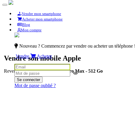
Vendre mon smartphone
Acheter mon smartphone
Blog
Mon compte
Nouveau ? Commencez par vendre ou acheter un téléphone 
Vendre
Acheter
Vendre son mobile Apple
Revendre son
Apple iPhone 15 Pro Max - 512 Go
Se connecter
Mot de passe oublié ?