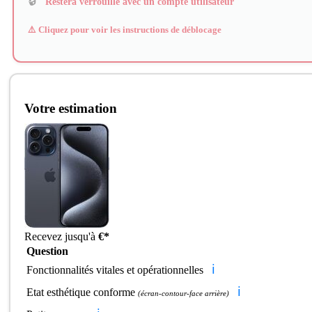
🔒
Restera verrouillé avec un compte utilisateur
⚠️ Cliquez pour voir les instructions de déblocage
Votre estimation
Recevez jusqu'à
€*
Question
ℹ️
Fonctionnalités vitales et opérationnelles
ℹ️
Etat esthétique conforme
(écran-contour-face arrière)