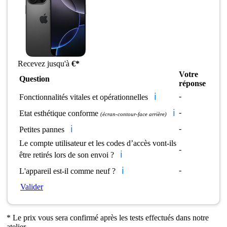
Recevez jusqu'à
€*
Votre
Question
réponse
ℹ️
-
Fonctionnalités vitales et opérationnelles
ℹ️
-
Etat esthétique conforme
(écran-contour-face arrière)
ℹ️
-
Petites pannes
Le compte utilisateur et les codes d’accès vont-ils
-
ℹ️
être retirés lors de son envoi ?
ℹ️
-
L'appareil est-il comme neuf ?
Valider
* Le prix vous sera confirmé après les tests effectués dans notre
atelier.